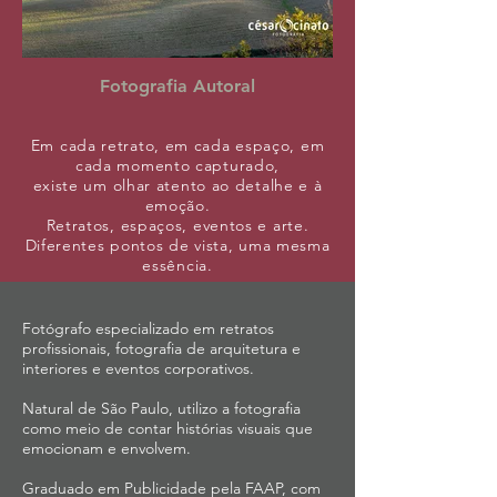
Fotografia Autoral
Em cada retrato, em cada espaço, em
cada momento capturado,
existe um olhar atento ao detalhe e à
emoção.
Retratos, espaços, eventos e arte.
Diferentes pontos de vista, uma mesma
essência.
Fotógrafo especializado em retratos
profissionais, fotografia de arquitetura e
interiores e eventos corporativos.
Natural de São Paulo, utilizo a fotografia
como meio de contar histórias visuais que
emocionam e envolvem.
Graduado em Publicidade pela FAAP, com