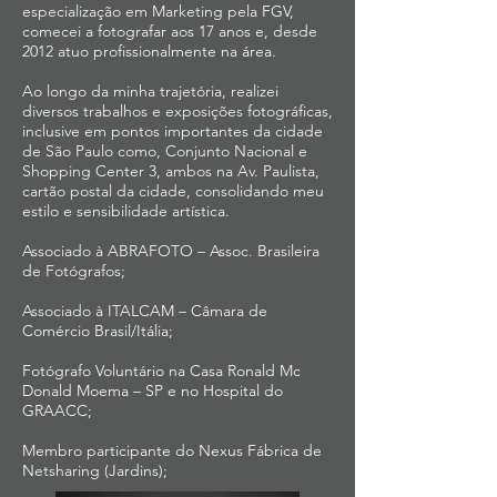
especialização em Marketing pela FGV,
comecei a fotografar aos 17 anos e, desde
2012 atuo profissionalmente na área.
Ao longo da minha trajetória, realizei
diversos trabalhos e exposições fotográficas,
inclusive em pontos importantes da cidade
de São Paulo como, Conjunto Nacional e
Shopping Center 3, ambos na Av. Paulista,
cartão postal da cidade, consolidando meu
estilo e sensibilidade artística.
Associado à ABRAFOTO – Assoc. Brasileira
de Fotógrafos;
Associado à ITALCAM – Câmara de
Comércio Brasil/Itália;
Fotógrafo Voluntário na Casa Ronald Mc
Donald Moema – SP e no Hospital do
GRAACC;
Membro participante do Nexus Fábrica de
Netsharing (Jardins);